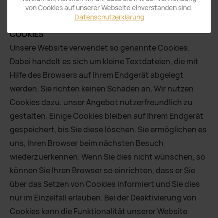
von Cookies auf unserer Webseite einverstanden sind.
unberührt.
Datenschutzerklärung
COOKIES
Unsere Website verwendet so genannte Cookies.
Dabei handelt es sich um kleine Textdateien, die mit
Hilfe des Browsers auf Ihrem Endgerät abgelegt
werden. Sie richten keinen Schaden an. Wir nutzen
Cookies dazu, unser Angebot nutzerfreundlich zu
gestalten. Einige Cookies bleiben auf Ihrem Endgerät
gespeichert, bis Sie diese löschen. Sie ermöglichen es
uns, Ihren Browser beim nächsten Besuch
wiederzuerkennen. Wenn Sie dies nicht wünschen, so
können Sie Ihren Browser so einrichten, dass er Sie
über das Setzen von Cookies informiert und Sie dies
nur im Einzelfall erlauben. Bei der Deaktivierung von
Cookies kann die Funktionalität unserer Website