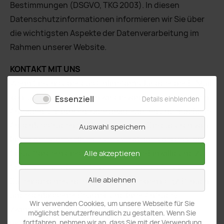
Bestimmungen (DSGVO, TKG 2003). In diesen
Datenschutzinformationen informieren wir Sie über
die wichtigsten Aspekte der Datenverarbeitung im
Rahmen unserer Website.
KONTAKT MIT UNS
Wenn Sie uns über das Onlineformular oder per E-Mail
kontaktieren, speichern wir die von Ihnen gemachten
Essenziell
Details einblenden
Angaben, um Ihre Anfrage beantworten und mögliche
Anschlussfragen stellen zu können. Die dadurch von
Auswahl speichern
Ihnen bereitgestellten Daten verbleiben bei uns, bis
Sie auffordern diese zu löschen, Ihre Einwilligung zur
Alle akzeptieren
Speicherung widerrufen oder der Zweck für die
Alle ablehnen
Datenspeicherung nicht mehr gegeben ist (z.B. nach
abgeschlossener Bearbeitung Ihrer Anfrage).
Wir verwenden Cookies, um unsere Webseite für Sie
Zwingende gesetzliche Bestimmungen –
möglichst benutzerfreundlich zu gestalten. Wenn Sie
insbesondere Aufbewahrungsfristen – bleiben
fortfahren, nehmen wir an, dass Sie mit der Verwendung